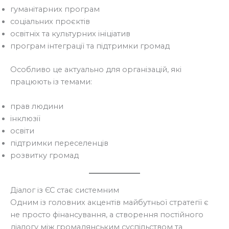
гуманітарних програм
соціальних проєктів
освітніх та культурних ініціатив
програм інтеграції та підтримки громад
Особливо це актуально для організацій, які
працюють із темами:
прав людини
інклюзії
освіти
підтримки переселенців
розвитку громад
Діалог із ЄС стає системним
Одним із головних акцентів майбутньої стратегії є
не просто фінансування, а створення постійного
діалогу між громадянським суспільством та