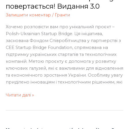
–
повертається! Видання 3.0
Ukrainian
Залишити коментар
/
Гранти
Startup
Bridge
Хочемо розповісти вам про унікальний проєкт –
повертається!
Polish-Ukrainian Startup Bridge. Ця ініціатива,
Видання
заснована Фондом Співробітництва у партнерстві з
3.0
CEE Startup Bridge Foundation, спрямована на
підтримку українських стартапів та технологічних
компаній. Метою проєкту є допомога у розвитку
ключових галузей, які є важливими для відновлення
та економічного зростання України. Особливу увагу
приділено інноваціям і технологічним рішенням, які
Читати далі »