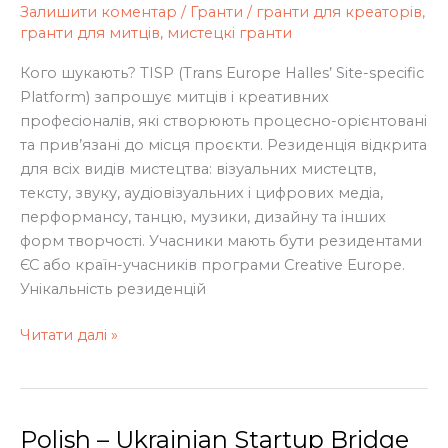
Залишити коментар
/
Гранти
/
гранти для креаторів
,
для
гранти для митців
,
мистецкі гранти
митців
та
Кого шукають? TISP (Trans Europe Halles’ Site-specific
креативних
Platform) запрошує митців і креативних
професіоналів
професіоналів, які створюють процесно-орієнтовані
та прив’язані до місця проєкти. Резиденція відкрита
для всіх видів мистецтва: візуальних мистецтв,
тексту, звуку, аудіовізуальних і цифрових медіа,
перформансу, танцю, музики, дизайну та інших
форм творчості. Учасники мають бути резидентами
ЄС або країн-учасників програми Creative Europe.
Унікальність резиденцій
Читати далі »
Polish – Ukrainian Startup Bridge
Polish