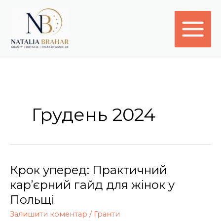
Перейти
до
вмісту
Грудень 2024
Крок уперед: Практичний
Крок
уперед:
кар’єрний гайд для жінок у
Практичний
Польщі
кар’єрний
Залишити коментар
/
Гранти
гайд