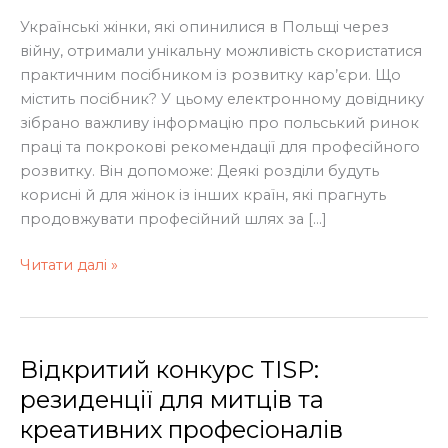
для
Українські жінки, які опинилися в Польщі через
жінок
війну, отримали унікальну можливість скористатися
у
практичним посібником із розвитку кар’єри. Що
Польщі
містить посібник? У цьому електронному довіднику
зібрано важливу інформацію про польський ринок
праці та покрокові рекомендації для професійного
розвитку. Він допоможе: Деякі розділи будуть
корисні й для жінок із інших країн, які прагнуть
продовжувати професійний шлях за […]
Читати далі »
Відкритий конкурс TISP:
Відкритий
конкурс
резиденції для митців та
TISP:
креативних професіоналів
резиденції