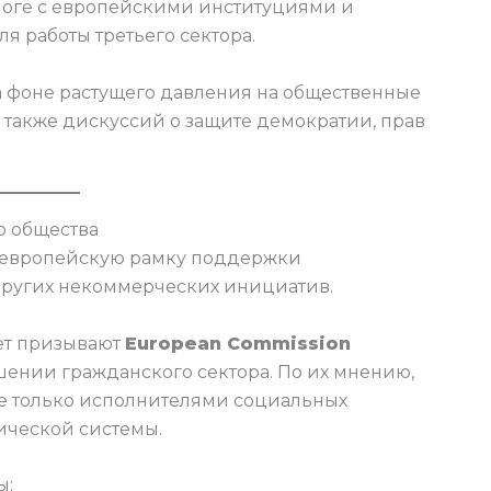
логе с европейскими институциями и
я работы третьего сектора.
на фоне растущего давления на общественные
а также дискуссий о защите демократии, прав
о общества
ю европейскую рамку поддержки
других некоммерческих инициатив.
ет призывают
European Commission
шении гражданского сектора. По их мнению,
е только исполнителями социальных
ической системы.
ы: