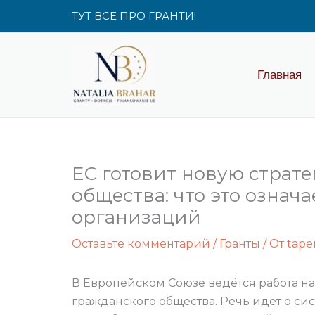
Перейти
ТУТ ВСЕ ПРО ГРАНТИ!
к
содержимому
Главная
ЕС готовит новую страт
общества: что это означ
организаций
Оставьте комментарий
/
Гранты
/ От
tape
В Европейском Союзе ведётся работа н
гражданского общества. Речь идёт о си