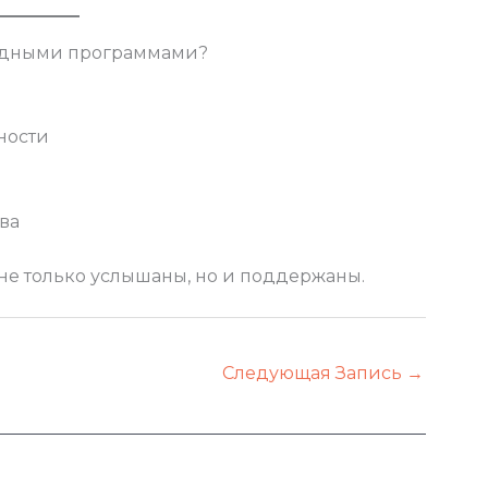
одными программами?
ности
ва
не только услышаны, но и поддержаны.
Следующая Запись
→