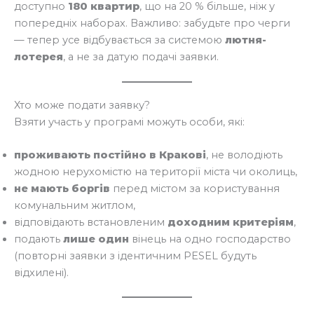
доступно
180 квартир
, що на 20 % більше, ніж у
попередніх наборах. Важливо: забудьте про черги
— тепер усе відбувається за системою
лютня-
лотерея
, а не за датую подачі заявки.
Хто може подати заявку?
Взяти участь у програмі можуть особи, які:
проживають постійно в Кракові
, не володіють
жодною нерухомістю на території міста чи околиць,
не мають боргів
перед містом за користування
комунальним житлом,
відповідають встановленим
доходним критеріям
,
подають
лише один
вінець на одно господарство
(повторні заявки з ідентичним PESEL будуть
відхилені).