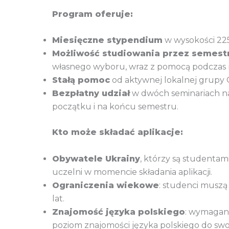
Program oferuje:
Miesięczne stypendium
w wysokości 225
Możliwość studiowania przez semest
własnego wyboru, wraz z pomocą podczas r
Stałą pomoc
od aktywnej lokalnej grupy 
Bezpłatny udział
w dwóch seminariach na
początku i na końcu semestru.
Kto może składać aplikacje:
Obywatele Ukrainy
, którzy są studentam
uczelni w momencie składania aplikacji.
Ograniczenia wiekowe
: studenci muszą 
lat.
Znajomość języka polskiego
: wymagany
poziom znajomości języka polskiego do sw