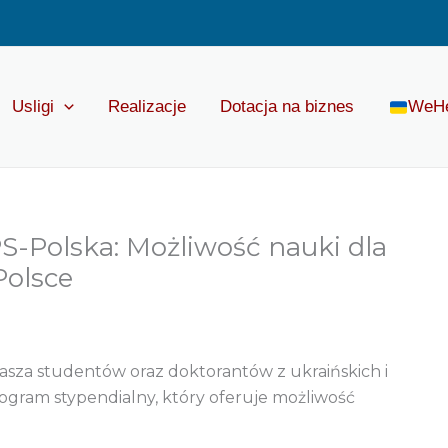
Usligi
Realizacje
Dotacja na biznes
WeH
-Polska: Możliwość nauki dla
Polsce
sza studentów oraz doktorantów z ukraińskich i
program stypendialny, który oferuje możliwość