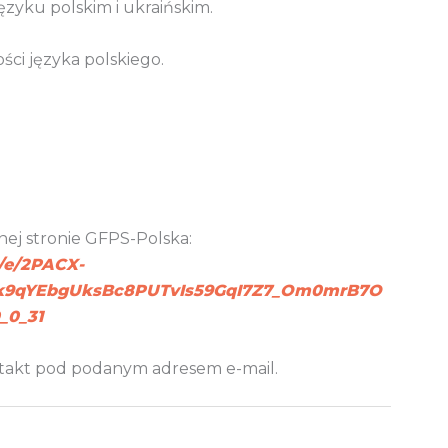
języku polskim i ukraińskim.
i języka polskiego.
lnej stronie GFPS-Polska:
d/e/2PACX-
Sk9qYEbgUksBc8PUTvIs59GqI7Z7_Om0mrB7O
_0_31
ntakt pod podanym adresem e-mail.