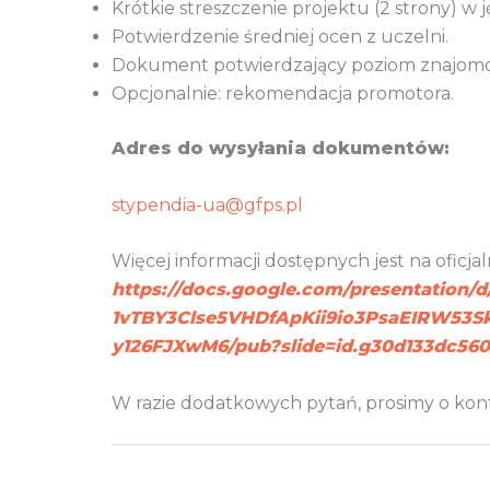
Krótkie streszczenie projektu (2 strony) w 
Potwierdzenie średniej ocen z uczelni.
Dokument potwierdzający poziom znajomośc
Opcjonalnie: rekomendacja promotora.
Adres do wysyłania dokumentów:
stypendia-ua@gfps.pl
Więcej informacji dostępnych jest na oficja
https://docs.google.com/presentation/
1vTBY3Clse5VHDfApKii9io3PsaEIRW53
y126FJXwM6/pub?slide=id.g30d133dc560
W razie dodatkowych pytań, prosimy o ko