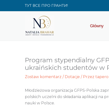
Przejdź
ТУТ ВСЕ ПРО ГРАНТИ!
do
treści
Główny
Program stypendialny GFPS
ukraińskich studentów w 
Zostaw komentarz
/
Dotacje
/ Przez
tapero
Młodzieżowa organizacja GFPS-Polska zapra
polskich uczelni do składania aplikacji na 
nauki w Polsce.