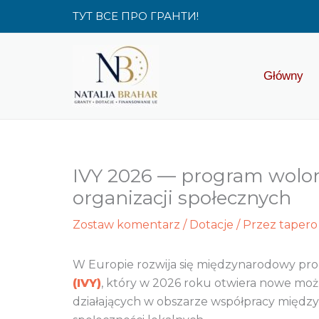
Przejdź
ТУТ ВСЕ ПРО ГРАНТИ!
do
treści
Główny
IVY 2026 — program wolont
organizacji społecznych
Zostaw komentarz
/
Dotacje
/ Przez
tapero
W Europie rozwija się międzynarodowy pr
(IVY)
, który w 2026 roku otwiera nowe możl
działających w obszarze współpracy między