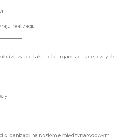
ej
aju realizacji.
młodzieży, ale także dla organizacji społecznych i
szy
ci organizacji na poziomie międzynarodowym