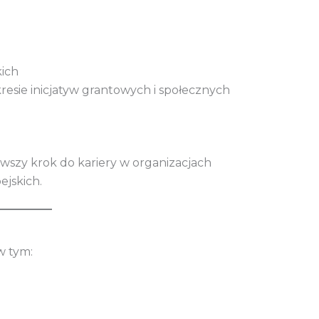
kich
esie inicjatyw grantowych i społecznych
rwszy krok do kariery w organizacjach
jskich.
w tym: