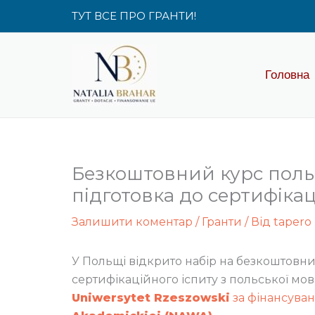
Перейти
ТУТ ВСЕ ПРО ГРАНТИ!
до
вмісту
Головна
Безкоштовний курс польс
підготовка до сертифіка
Залишити коментар
/
Гранти
/ Від
tapero
У Польщі відкрито набір на безкоштовни
сертифікаційного іспиту з польської мов
Uniwersytet Rzeszowski
за фінансува