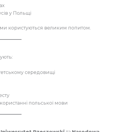
ах
сів у Польщі
рами користуються великим попитом.
ують:
тетському середовищі
есту
користанні польської мови
Uniwersytet Rzeszowski
та
Narodowa