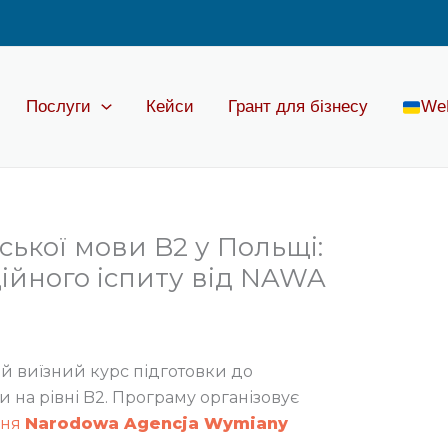
Послуги
Кейси
Грант для бізнесу
We
ької мови B2 у Польщі:
ційного іспиту від NAWA
й виїзний курс підготовки до
и на рівні B2. Програму організовує
ння
Narodowa Agencja Wymiany