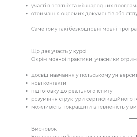
участі в освітніх та міжнародних програм
отримання окремих документів або стату
Саме тому такі безкоштовні мовні прог
Що дає участь у курсі
Окрім мовної практики, учасники отрим
досвід навчання у польському універси
нові контакти
підготовку до реального іспиту
розуміння структури сертифікаційного т
можливість покращити впевненість у ви
Висновок
Безкоштовний курс польської мови від