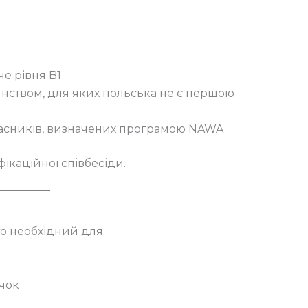
е рівня B1
янством, для яких польська не є першою
учасників, визначених програмою NAWA
фікаційної співбесіди.
то необхідний для:
чок