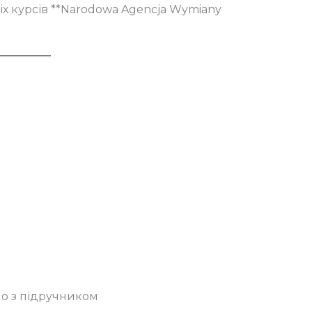
іх курсів **Narodowa Agencja Wymiany
но з підручником