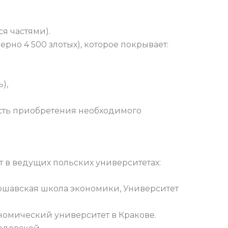
ся частями).
рно 4 500 злотых), которое покрывает:
),
сть приобретения необходимого
 в ведущих польских университетах:
аршавская школа экономики, Университет
ономический университет в Кракове.