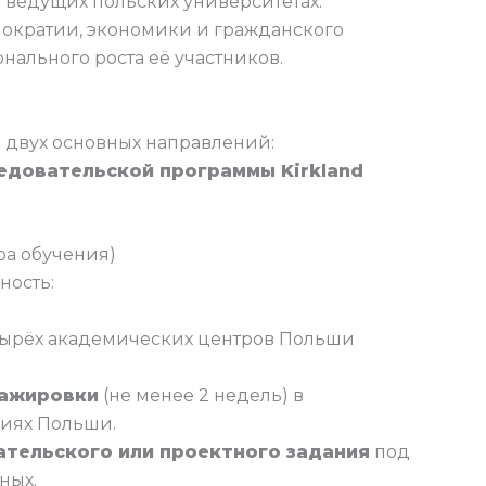
 ведущих польских университетах.
ократии, экономики и гражданского
нального роста её участников.
 двух основных направлений:
едовательской программы Kirkland
ра обучения)
ность:
тырёх академических центров Польши
тажировки
(не менее 2 недель) в
ниях Польши.
ательского или проектного задания
под
ных.