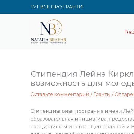
Перейти
ТУТ ВСЕ ПРО ГРАНТИ!
к
содержимому
Гла
Стипендия Лейна Киркла
возможность для молод
Оставьте комментарий
/
Гранты
/ От
tape
Стипендиальная программа имени Лейн
образовательная инициатива, предост
специалистам из стран Центральной и В