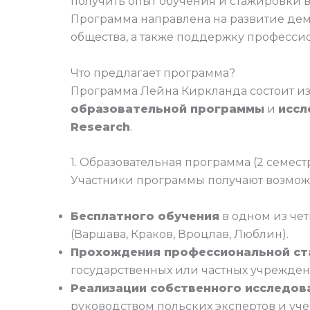
получить опыт обучения и стажировки в
Программа направлена на развитие дем
общества, а также поддержку профессио
Что предлагает программа?
Программа Лейна Киркланда состоит из
образовательной программы
и
иссл
Research
.
1. Образовательная программа (2 семест
Участники программы получают возмож
Бесплатного обучения
в одном из че
(Варшава, Краков, Вроцлав, Люблин).
Прохождения профессиональной с
государственных или частных учрежде
Реализации собственного исследов
руководством польских экспертов и учё