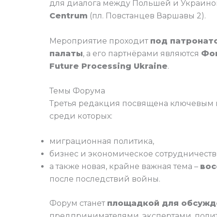
для диалога между Польшей и Украино
Centrum
(пл. Повстанцев Варшавы 2).
Мероприятие проходит
под патронат
палаты
, а его партнёрами являются
Фо
Future Processing Ukraine
.
Темы Форума
Третья редакция посвящена ключевым 
среди которых:
миграционная политика,
бизнес и экономическое сотрудничеств
а также новая, крайне важная тема –
вос
после последствий войны.
Форум станет
площадкой для обсужд
предпринимателями, экспертами, полит