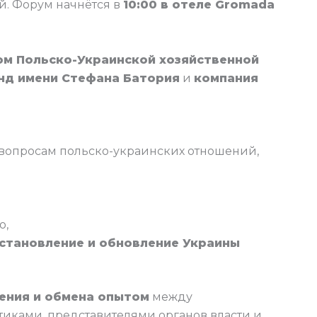
й. Форум начнётся в
10:00 в отеле Gromada
ом Польско-Украинской хозяйственной
нд имени Стефана Батория
и
компания
вопросам польско-украинских отношений,
о,
становление и обновление Украины
ения и обмена опытом
между
иками, представителями органов власти и