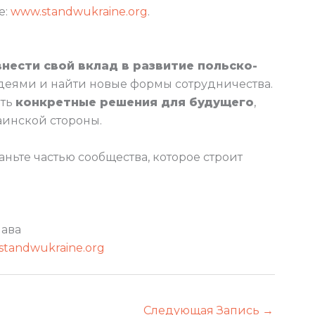
е:
www.standwukraine.org
.
нести свой вклад в развитие польско-
идеями и найти новые формы сотрудничества.
ать
конкретные решения для будущего
,
аинской стороны.
аньте частью сообщества, которое строит
шава
standwukraine.org
Следующая Запись
→