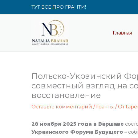
Перейти
ТУТ ВСЕ ПРО ГРАНТИ!
к
содержимому
Главная
Польско-Украинский Фор
совместный взгляд на с
восстановление
Оставьте комментарий
/
Гранты
/ От
tape
28 ноября 2025 года в Варшаве
сост
Украинского Форума Будущего
– соб