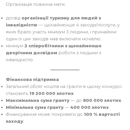
Організація повинна мати:
досвід
організації туризму для людей з
інвалідністю
— щонайменше 4 заходи/послуги, у
яких брало участь мінімум 3 людини, і принаймні
один із цих заходів мав включати ночівлю;
мінімум
2 співробітники з щонайменше
дворічним досвідом
роботи з людьми з
інвалідністю.
Фінансова підтримка
Загальний обсяг коштів на гранти в цьому конкурсі
становить
19 200 000 злотих
.
Максимальна сума гранту
— до
800 000 злотих
.
Мінімальна сума гранту
—
400 000 злотих
.
Фінансування може покривати до
100 % вартості
заходу
.