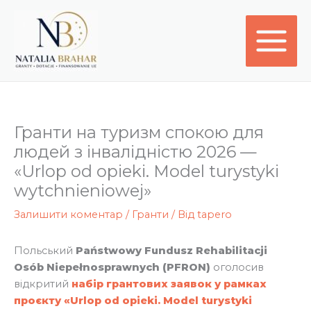
Перейти
до
вмісту
Гранти на туризм спокою для
людей з інвалідністю 2026 —
«Urlop od opieki. Model turystyki
wytchnieniowej»
Залишити коментар
/
Гранти
/ Від
tapero
Польський
Państwowy Fundusz Rehabilitacji
Osób Niepełnosprawnych (PFRON)
оголосив
відкритий
набір грантових заявок у рамках
проєкту «Urlop od opieki. Model turystyki