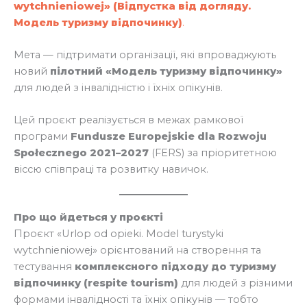
wytchnieniowej» (Відпустка від догляду.
Модель туризму відпочинку)
.
Мета — підтримати організації, які впроваджують
новий
пілотний «Модель туризму відпочинку»
для людей з інвалідністю і їхніх опікунів.
Цей проєкт реалізується в межах рамкової
програми
Fundusze Europejskie dla Rozwoju
Społecznego 2021–2027
(FERS) за пріоритетною
віссю співпраці та розвитку навичок.
Про що йдеться у проєкті
Проєкт «Urlop od opieki. Model turystyki
wytchnieniowej» орієнтований на створення та
тестування
комплексного підходу до туризму
відпочинку (respite tourism)
для людей з різними
формами інвалідності та їхніх опікунів — тобто