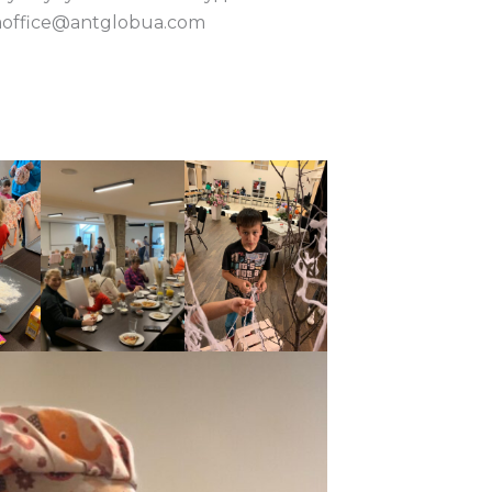
aoffice@antglobua.com