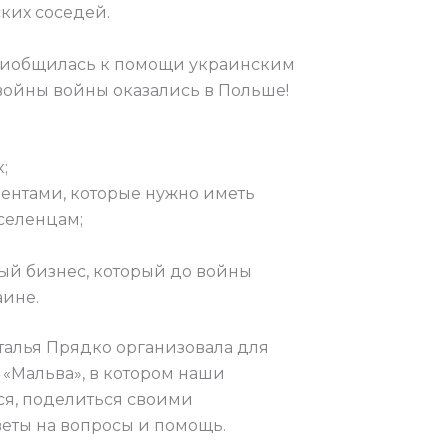
ских соседей.
риобщилась к помощи украинским
войны войны оказались в Польше!
;
ментами, которые нужно иметь
селенцам;
ный бизнес, который до войны
аине.
аталья Прядко организовала для
 «Мальва», в котором наши
ся, поделиться своими
веты на вопросы и помощь.