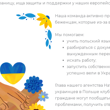
а границу, ища защиты и поддержки у наших европей
Наша команда активно п
беженцам, которые из-за 
Мы помогаем:
учить польский язык
разбираться с доку
вынужденным пере
искать работу;
запустить собствен
успешно вели в Укр
Глава нашего агентства Н
украинцев в Польше клуб
граждане могут пообщать
проблемами, получить от