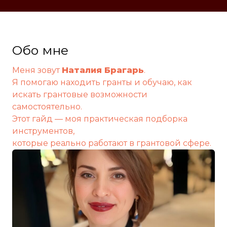
Обо мне
Меня зовут
Наталия Брагарь
.
Я помогаю находить гранты и обучаю, как
искать грантовые возможности
самостоятельно.
Этот гайд — моя практическая подборка
инструментов,
которые реально работают в грантовой сфере.